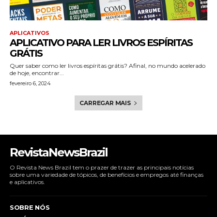
APLICATIVOS
APLICATIVO PARA LER LIVROS ESPÍRITAS
GRÁTIS
Quer saber como ler livros espíritas grátis? Afinal, no mundo acelerado
de hoje, encontrar...
fevereiro 6, 2024
CARREGAR MAIS
RevistaNewsBrazil
O Revista News Brazil tem o prazer de trazer as principais notícias
sobre uma variedade de tópicos, de benefícios e empregos até finanças
e aplicativos.
SOBRE NÓS