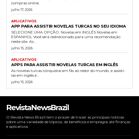
compras online.
julho 17, 2026
APLICATIVOS
APP PARA ASSISTIR NOVELAS TURCAS NO SEU IDIOMA
SELECIONE UMA OPÇÃO: Novelas em INGLÊS Novelas em
ESPANHOL Você será redirecionado para uma recomendação
neste site. As...
julho 15, 2026
APLICATIVOS
APPS PARA ASSISTIR NOVELAS TURCAS EM INGLÊS
As novelas turcas conquistaram fãs ao redor do mundo, e assisti-
las em inglês é...
julho 15, 2026
RevistaNewsBrazil
O Revista News Brazil tem o prazer de trazer as principais notícias
sobre uma variedade de tópicos, de benefícios e empregos até finanças
e aplicativos.