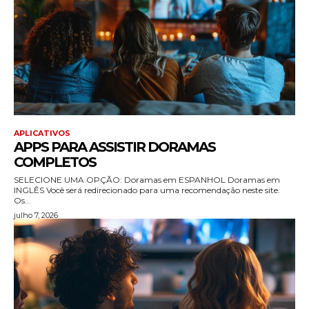
APLICATIVOS
APPS PARA ASSISTIR DORAMAS
COMPLETOS
SELECIONE UMA OPÇÃO: Doramas em ESPANHOL Doramas em
INGLÊS Você será redirecionado para uma recomendação neste site.
Os...
julho 7, 2026