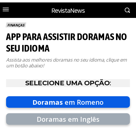
RevistaNews
FINANÇAS
APP PARA ASSISTIR DORAMAS NO
SEU IDIOMA
Assista aos melhores doramas no seu idioma, clique em
um botão abaixo!
SELECIONE UMA OPÇÃO
:
Doramas
em Romeno
Doramas em Inglês