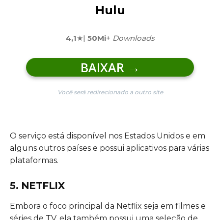
Hulu
4,1
★|
50Mi
+
Downloads
BAIXAR
→
Você será redirecionado a outro site
O serviço está disponível nos Estados Unidos e em
alguns outros países e possui aplicativos para várias
plataformas.
5. NETFLIX
Embora o foco principal da Netflix seja em filmes e
séries de TV, ela também possui uma seleção de