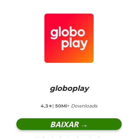
globoplay
4,3
★|
50Mi
+
Downloads
BAIXAR →