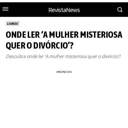
RevistaNews
LIVROS
ONDE LER ‘A MULHER MISTERIOSA
QUER O DIVÓRCIO’?
Descubra onde ler 'A mulher misteriosa quer o divórcio'!
ANÚNCIOS