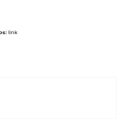
os:
link