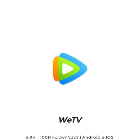
WeTV
3,9
★ |
100Mi
+
Downloads
|
Android
e
IOS