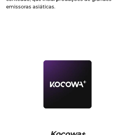
emissoras asiáticas.
Kocowa+