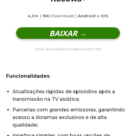
4,0
★ |
1Mi
+
Downloads
|
Android
e
IOS
BAIXAR →
Você será redirecionado a outro site
Funcionalidades
:
Atualizações rápidas de episódios após a
transmissão na TV asiática;
Parcerias com grandes emissoras, garantindo
acesso a doramas exclusivos e de alta
qualidade;
Interface simples, com boas opções de